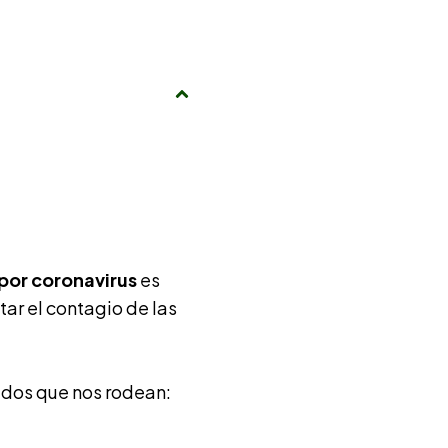
por coronavirus
es
ar el contagio de las
ridos que nos rodean: