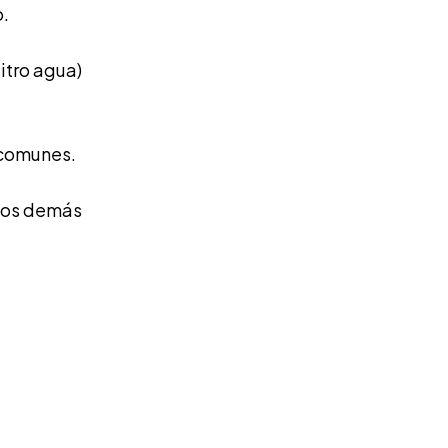
o.
litro agua)
 comunes.
 los demás
sa,