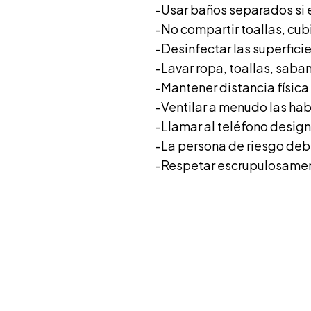
-Usar baños separados si e
-No compartir toallas, cub
-Desinfectar las superficies
-Lavar ropa, toallas, sab
-Mantener distancia física
-Ventilar a menudo las ha
-Llamar al teléfono design
-La persona de riesgo deb
-Respetar escrupulosamen
Cu