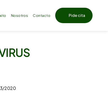
Pide cita
xito
Nosotros
Contacto
VIRUS
03/2020