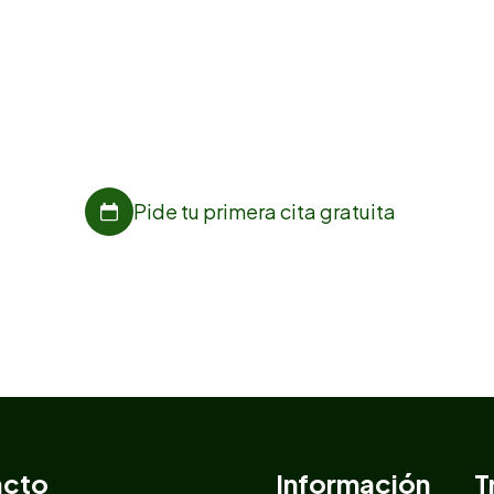
cuidamos de ti
En la clínica dental Pico Blanco estamos para ayudarte,
pide ya tu cita online sin compromiso.
Pide tu primera cita gratuita
acto
Información
T