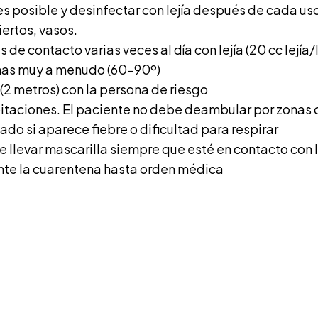
s posible y desinfectar con lejía después de cada us
iertos, vasos.
 de contacto varias veces al día con lejía (20 cc lejía/
anas muy a menudo (60-90º)
 (2 metros) con la persona de riesgo
bitaciones. El paciente no debe deambular por zonas
ado si aparece fiebre o dificultad para respirar
e llevar mascarilla siempre que esté en contacto con
te la cuarentena hasta orden médica
idamos tu sonri