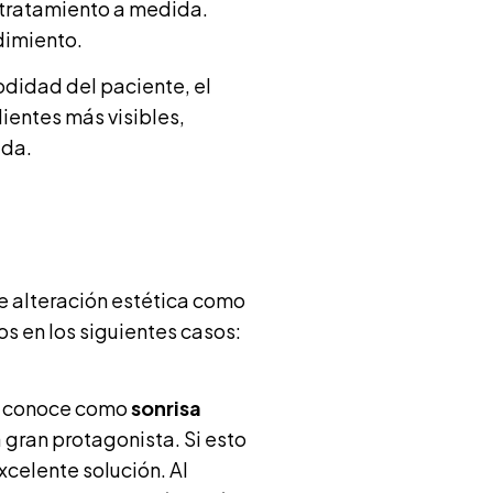
l tratamiento a medida.
dimiento.
odidad del paciente, el
ientes más visibles,
ada.
e alteración estética como
s en los siguientes casos:
se conoce como
sonrisa
 gran protagonista. Si esto
xcelente solución. Al