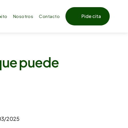
Pide cita
xito
Nosotros
Contacto
 que puede
03/2025