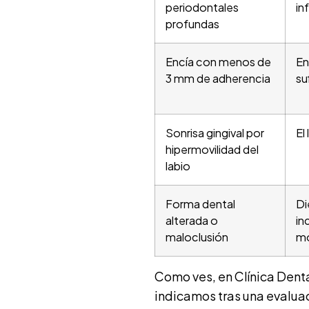
periodontales
in
profundas
Encía con menos de
En
3 mm de adherencia
su
Sonrisa gingival por
El
hipermovilidad del
labio
Forma dental
Di
alterada o
in
maloclusión
mo
Como ves, en Clínica Denta
indicamos tras una evalua