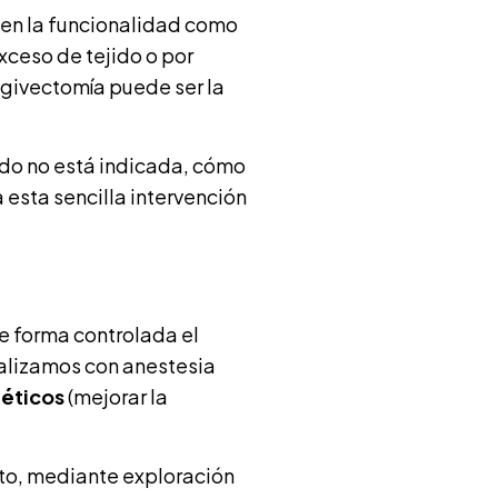
 en la funcionalidad como
xceso de tejido o por
ngivectomía puede ser la
ndo no está indicada, cómo
 esta sencilla intervención
e forma controlada el
realizamos con anestesia
téticos
(mejorar la
eto, mediante exploración