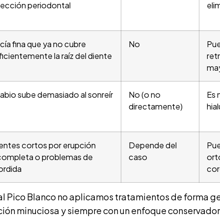
fección periodontal
eli
cía fina que ya no cubre
No
Pue
ficientemente la raíz del diente
ret
ma
 labio sube demasiado al sonreír
No (o no
Es 
directamente)
hial
entes cortos por erupción
Depende del
Pue
completa o problemas de
caso
ort
rdida
cor
l Pico Blanco no aplicamos tratamientos de forma gen
ción minuciosa y siempre con un enfoque conservador