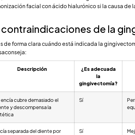
onización facial con ácido hialurónico si la causa de l
 contraindicaciones de la gi
s de forma clara cuándo está indicada la gingivectom
esaconseja:
Descripción
¿Es adecuada
la
gingivectomía?
 encía cubre demasiado el
Sí
Per
ente y descompensa la
equ
tética
cía separada del diente por
Sí
Mej