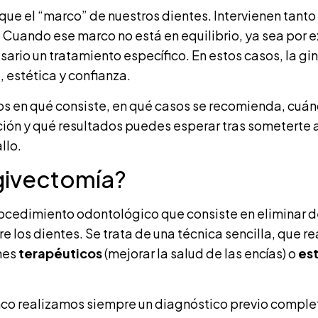
ue el “marco” de nuestros dientes. Intervienen tanto
. Cuando ese marco no está en equilibrio, ya sea por e
rio un tratamiento específico. En estos casos, la gi
, estética y confianza.
os en qué consiste, en qué casos se recomienda, cuá
ión y qué resultados puedes esperar tras someterte a
llo.
ngivectomía?
ocedimiento odontológico que consiste en eliminar d
e los dientes. Se trata de una técnica sencilla, que 
ines
terapéuticos
(mejorar la salud de las encías) o
es
anco realizamos siempre un diagnóstico previo compl