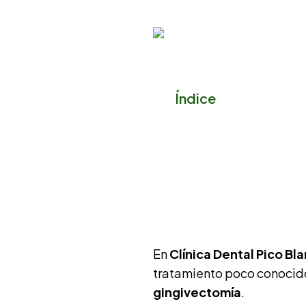
Índice
En
Clínica Dental Pico Bl
tratamiento poco conocido 
gingivectomía
.