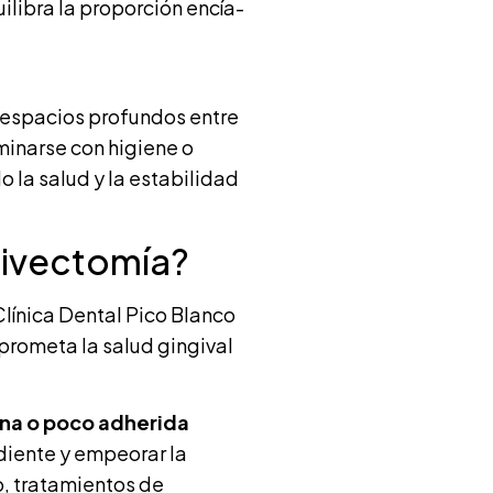
uilibra la proporción encía-
, espacios profundos entre
minarse con higiene o
 la salud y la estabilidad
givectomía?
línica Dental Pico Blanco
prometa la salud gingival
ina o poco adherida
 diente y empeorar la
o, tratamientos de