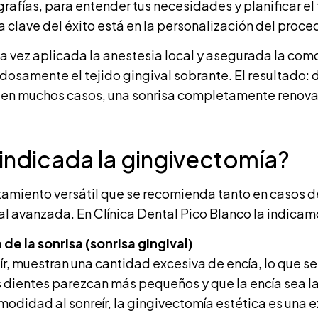
ografías, para entender tus necesidades y planificar e
a clave del éxito está en la personalización del proce
na vez aplicada la anestesia local y asegurada la com
dosamente el tejido gingival sobrante. El resultado: d
, en muchos casos, una sonrisa completamente renov
indicada la gingivectomía?
tamiento versátil que se recomienda tanto en casos d
 avanzada. En Clínica Dental Pico Blanco la indicamo
 de la sonrisa (sonrisa gingival)
ír, muestran una cantidad excesiva de encía, lo que 
s dientes parezcan más pequeños y que la encía sea la
odidad al sonreír, la gingivectomía estética es una e