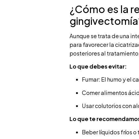
¿Cómo es la r
gingivectomía
Aunque se trata de una int
para favorecer la cicatriza
posteriores al tratamiento
Lo que debes evitar:
Fumar: El humo y el cal
Comer alimentos ácido
Usar colutorios con al
Lo que te recomendamos
Beber líquidos fríos o