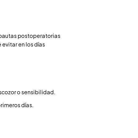
s pautas postoperatorias
evitar en los días
cozor o sensibilidad.
primeros días.