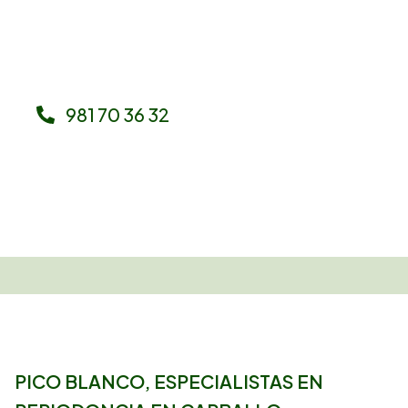
tus dientes y recuperar la salud de tu sonrisa con
total tranquilidad.
981 70 36 32
PICO BLANCO,
ESPECIALISTAS EN