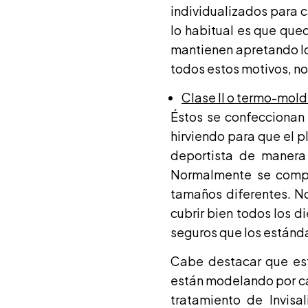
individualizados para 
lo habitual es que que
mantienen apretando los
todos estos motivos, no
Clase II o termo-mol
Éstos se confeccionan 
hirviendo para que el p
deportista de manera 
Normalmente se compr
tamaños diferentes. N
cubrir bien todos los d
seguros que los estánda
Cabe destacar que est
están modelando por ca
tratamiento de Invisa