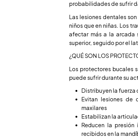
probabilidades de sufrir d
Las lesiones dentales so
niños que en niñas. Los tr
afectar más a la arcada s
superior, seguido por el lat
¿QUÉ SON LOS PROTECT
Los protectores bucales s
puede sufrir durante su ac
Distribuyen la fuerza
Evitan lesiones de d
maxilares
Estabilizan la articu
Reducen la presión 
recibidos en la mandí