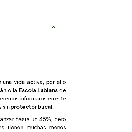
una vida activa, por ello
mán
o la
Escola Lubians
de
queremos informaros en este
s sin
protector bucal
.
canzar hasta un 45%, pero
les tienen muchas menos