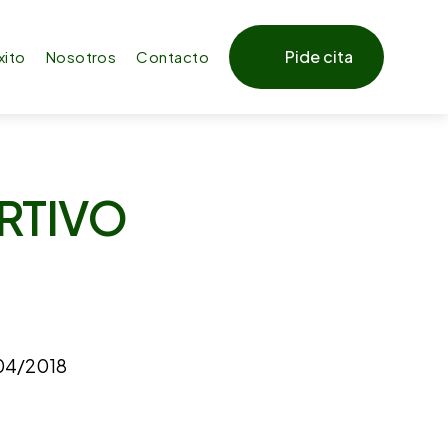
Pide cita
xito
Nosotros
Contacto
RTIVO
04/2018