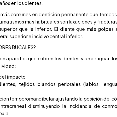
años en los dientes.
n más comunes en dentición permanente que tempora
aumatismos más habituales son luxaciones y fracturas
uperior que la inferior. El diente que más golpes su
eral superior e incisivo central inferior.
ORES BUCALES?
on aparatos que cubren los dientes y amortiguan lo
tividad:
 del impacto
ientes, tejidos blandos periorales (labios, lengua
lación temporomandibular ajustando la posición del có
intracraneal disminuyendo la incidencia de conmo
bula