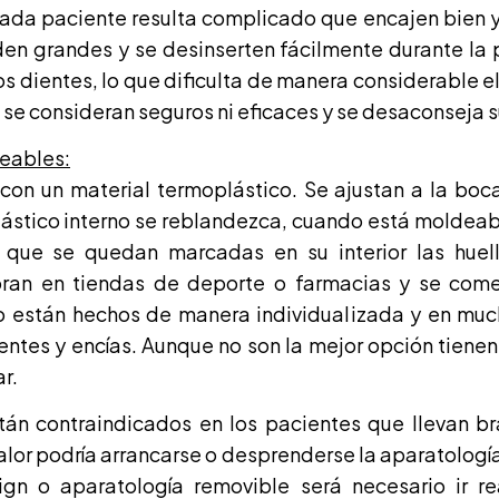
cada paciente resulta complicado que encajen bien 
den grandes y se desinserten fácilmente durante la p
 dientes, lo que dificulta de manera considerable el 
 se consideran seguros ni eficaces y se desaconseja s
deables:
con un material termoplástico. Se ajustan a la bo
lástico interno se reblandezca, cuando está moldeabl
que se quedan marcadas en su interior las huell
an en tiendas de deporte o farmacias y se comer
o están hechos de manera individualizada y en muc
ientes y encías. Aunque no son la mejor opción tiene
r.
án contraindicados en los pacientes que llevan b
lor podría arrancarse o desprenderse la aparatología
lign o aparatología removible será necesario ir 