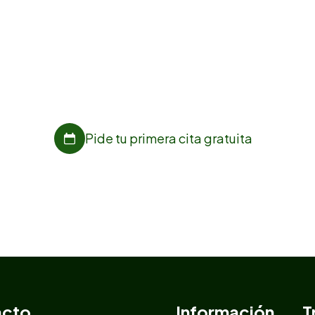
cuidamos de ti
En la clínica dental Pico Blanco estamos para ayudarte,
pide ya tu cita online sin compromiso.
Pide tu primera cita gratuita
acto
Información
T