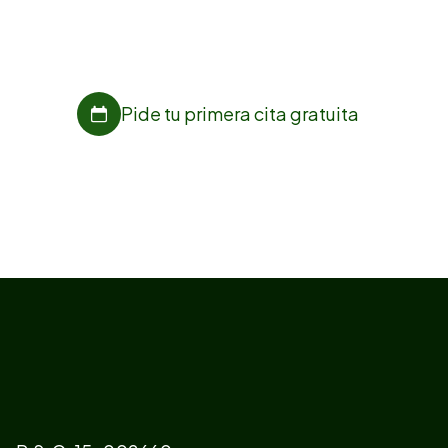
En la clínica dental Pico Blanco estamos para
ayudarte,
pide ya tu cita online sin compromiso.
Pide tu primera cita gratuita