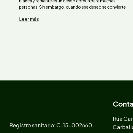
blanca y radiante es un deseo común para muchas
personas. Sin embargo, cuando ese deseo se convierte
Leer más
Cont
Rúa Cam
Registro sanitario: C-15-002660
Carball