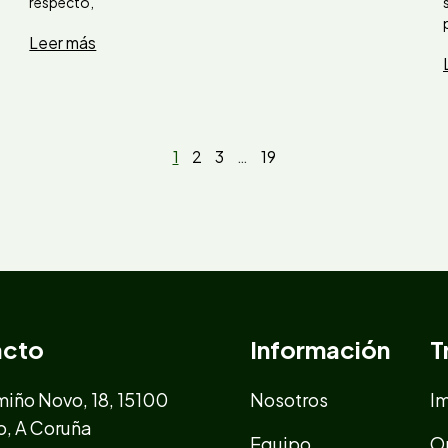
respecto,
Leer más
1
2
3
…
19
acto
Información
T
iño Novo, 18, 15100
Nosotros
I
o, A Coruña
Equipo
O