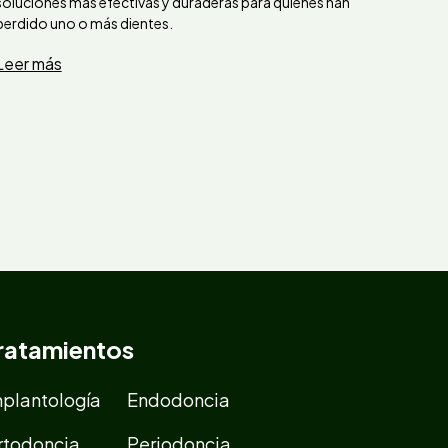
soluciones más efectivas y duraderas para quienes han
perdido uno o más dientes.
Leer más
ratamientos
mplantología
Endodoncia
rtodoncia
Periodoncia