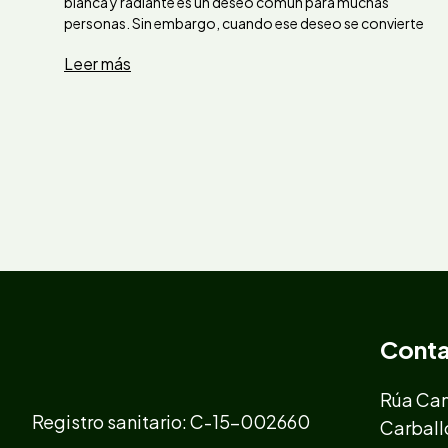
blanca y radiante es un deseo común para muchas
personas. Sin embargo, cuando ese deseo se convierte
Leer más
Cont
Rúa Cam
Registro sanitario: C-15-002660
Carball