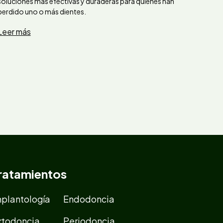
soluciones más efectivas y duraderas para quienes han
perdido uno o más dientes.
Leer más
ratamientos
mplantología
Endodoncia
rtodoncia
Periodoncia