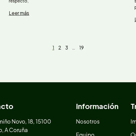
respecto,
Leer más
1
2
3
…
19
acto
Información
T
iño Novo, 18, 15100
Nosotros
I
o, A Coruña
Equipo
O