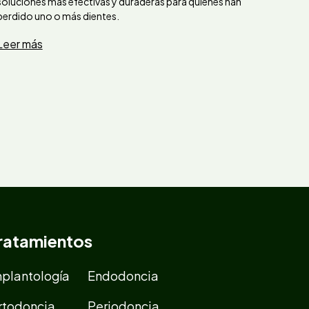
soluciones más efectivas y duraderas para quienes han
perdido uno o más dientes.
Leer más
ratamientos
mplantología
Endodoncia
rtodoncia
Periodoncia