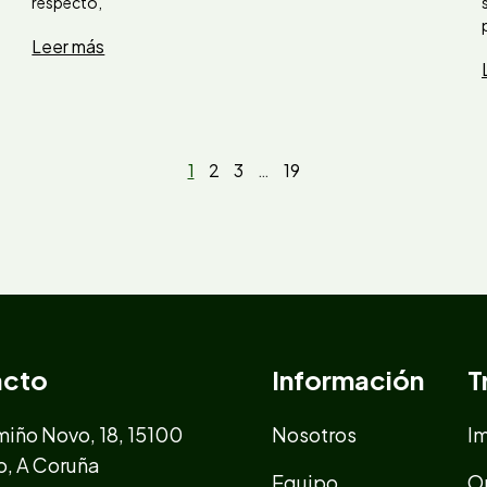
respecto,
Leer más
1
2
3
…
19
acto
Información
T
iño Novo, 18, 15100
Nosotros
I
o, A Coruña
Equipo
O