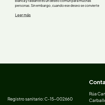
blanca y radiante es un deseo común para muchas
personas. Sin embargo, cuando ese deseo se convierte
Leer más
Cont
Rúa Cam
Registro sanitario: C-15-002660
Carball