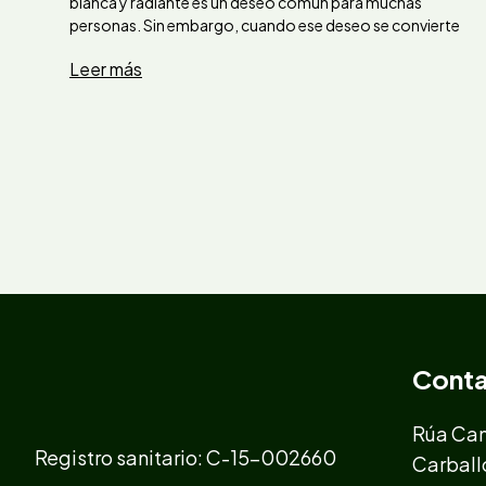
blanca y radiante es un deseo común para muchas
personas. Sin embargo, cuando ese deseo se convierte
Leer más
Cont
Rúa Cam
Registro sanitario: C-15-002660
Carball