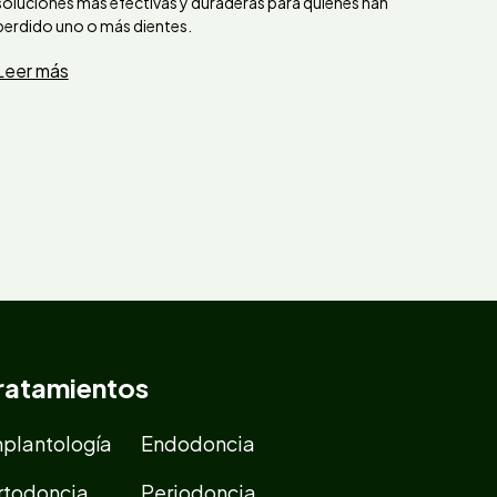
soluciones más efectivas y duraderas para quienes han
perdido uno o más dientes.
Leer más
ratamientos
mplantología
Endodoncia
rtodoncia
Periodoncia