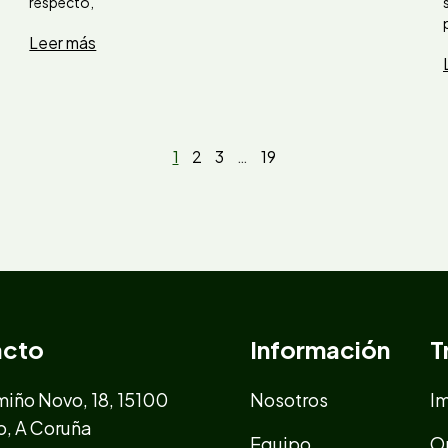
respecto,
Leer más
1
2
3
…
19
acto
Información
T
iño Novo, 18, 15100
Nosotros
I
o, A Coruña
Equipo
O