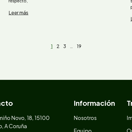
respecto,
Leer más
1
2
3
…
19
acto
Información
T
iño Novo, 18, 15100
Nosotros
I
o, A Coruña
Equipo
O