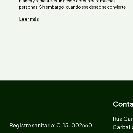
blanca y radiante es un deseo común para muchas
personas. Sin embargo, cuando ese deseo se convierte
Leer más
Cont
Rúa Cam
Registro sanitario: C-15-002660
Carball