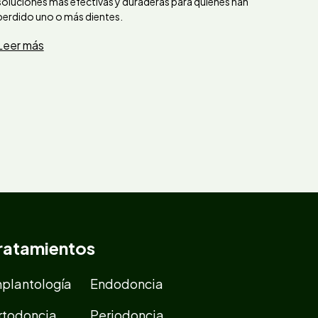
soluciones más efectivas y duraderas para quienes han
perdido uno o más dientes.
Leer más
ratamientos
mplantología
Endodoncia
rtodoncia
Periodoncia