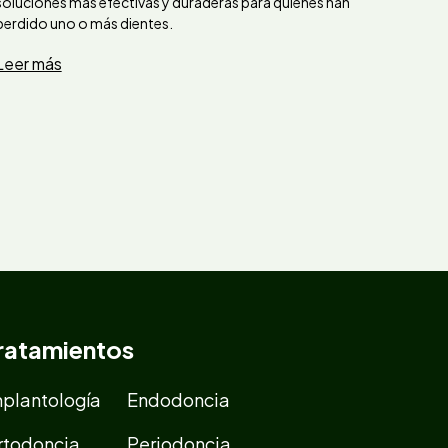
soluciones más efectivas y duraderas para quienes han
perdido uno o más dientes.
Leer más
ratamientos
mplantología
Endodoncia
rtodoncia
Periodoncia