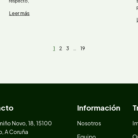
respecto,
Leer más
1
2
3
…
19
acto
Información
T
iño Novo, 18, 15100
Nosotros
I
o, A Coruña
Equipo
O