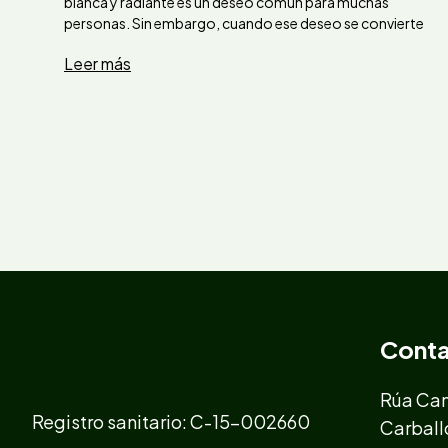
blanca y radiante es un deseo común para muchas
personas. Sin embargo, cuando ese deseo se convierte
Leer más
Cont
Rúa Cam
Registro sanitario: C-15-002660
Carball